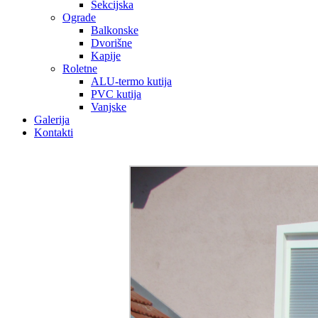
Sekcijska
Ograde
Balkonske
Dvorišne
Kapije
Roletne
ALU-termo kutija
PVC kutija
Vanjske
Galerija
Kontakti