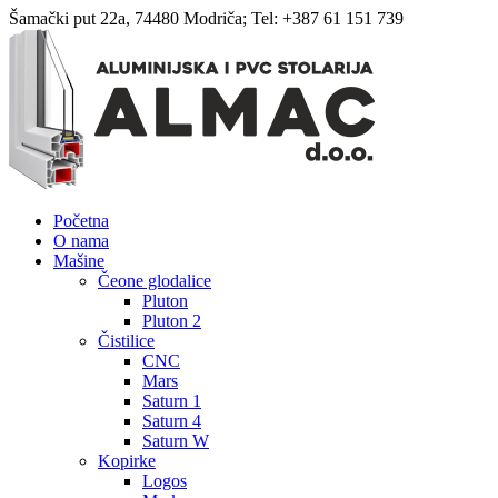
Šamački put 22a, 74480 Modriča; Tel: +387 61 151 739
Početna
O nama
Mašine
Čeone glodalice
Pluton
Pluton 2
Čistilice
CNC
Mars
Saturn 1
Saturn 4
Saturn W
Kopirke
Logos