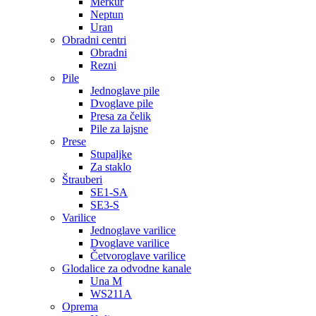
Merkur
Neptun
Uran
Obradni centri
Obradni
Rezni
Pile
Jednoglave pile
Dvoglave pile
Presa za čelik
Pile za lajsne
Prese
Stupaljke
Za staklo
Štrauberi
SE1-SA
SE3-S
Varilice
Jednoglave varilice
Dvoglave varilice
Četvoroglave varilice
Glodalice za odvodne kanale
Una M
WS211A
Oprema