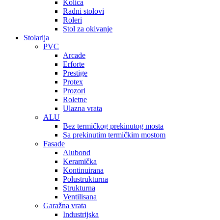
Kolica
Radni stolovi
Roleri
Stol za okivanje
Stolarija
PVC
Arcade
Erforte
Prestige
Protex
Prozori
Roletne
Ulazna vrata
ALU
Bez termičkog prekinutog mosta
Sa prekinutim termičkim mostom
Fasade
Alubond
Keramička
Kontinuirana
Polustrukturna
Strukturna
Ventilisana
Garažna vrata
Industrijska