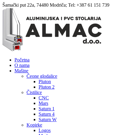
Šamački put 22a, 74480 Modriča; Tel: +387 61 151 739
Početna
O nama
Mašine
Čeone glodalice
Pluton
Pluton 2
Čistilice
CNC
Mars
Saturn 1
Saturn 4
Saturn W
Kopirke
Logos