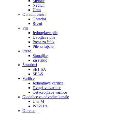
Merkur
Neptun
Uran
Obradni centri
Obradni
Rezni
Pile
Jednoglave pile
Dvoglave pile
Presa za čelik
Pile za lajsne
Prese
Stupaljke
Za staklo
Štrauberi
SE1-SA
SE3-S
Varilice
Jednoglave varilice
Dvoglave varilice
Četvoroglave varilice
Glodalice za odvodne kanale
Una M
WS211A
Oprema