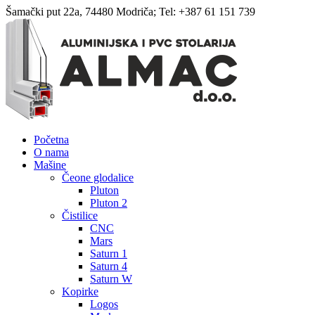
Šamački put 22a, 74480 Modriča; Tel: +387 61 151 739
Početna
O nama
Mašine
Čeone glodalice
Pluton
Pluton 2
Čistilice
CNC
Mars
Saturn 1
Saturn 4
Saturn W
Kopirke
Logos