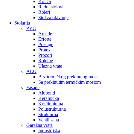
Kolica
Radni stolovi
Roleri
Stol za okivanje
Stolarija
PVC
Arcade
Erforte
Prestige
Protex
Prozori
Roletne
Ulazna vrata
ALU
Bez termičkog prekinutog mosta
Sa prekinutim termičkim mostom
Fasade
Alubond
Keramička
Kontinuirana
Polustrukturna
Strukturna
Ventilisana
Garažna vrata
Industrijska