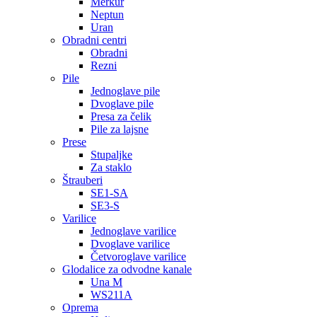
Merkur
Neptun
Uran
Obradni centri
Obradni
Rezni
Pile
Jednoglave pile
Dvoglave pile
Presa za čelik
Pile za lajsne
Prese
Stupaljke
Za staklo
Štrauberi
SE1-SA
SE3-S
Varilice
Jednoglave varilice
Dvoglave varilice
Četvoroglave varilice
Glodalice za odvodne kanale
Una M
WS211A
Oprema