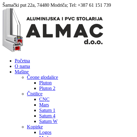
Šamački put 22a, 74480 Modriča; Tel: +387 61 151 739
Početna
O nama
Mašine
Čeone glodalice
Pluton
Pluton 2
Čistilice
CNC
Mars
Saturn 1
Saturn 4
Saturn W
Kopirke
Logos