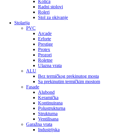
Kolica
Radni stolovi
Roleri
Stol za okivanje
Stolarija
PVC
Arcade
Erforte
Prestige
Protex
Prozori
Roletne
Ulazna vrata
ALU
Bez termičkog prekinutog mosta
Sa prekinutim termičkim mostom
Fasade
Alubond
Keramička
Kontinuirana
Polustrukturna
Strukturna
Ventilisana
Garažna vrata
Industrijska