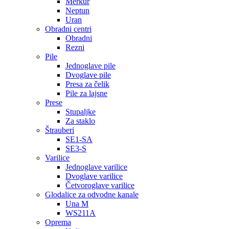
Merkur
Neptun
Uran
Obradni centri
Obradni
Rezni
Pile
Jednoglave pile
Dvoglave pile
Presa za čelik
Pile za lajsne
Prese
Stupaljke
Za staklo
Štrauberi
SE1-SA
SE3-S
Varilice
Jednoglave varilice
Dvoglave varilice
Četvoroglave varilice
Glodalice za odvodne kanale
Una M
WS211A
Oprema